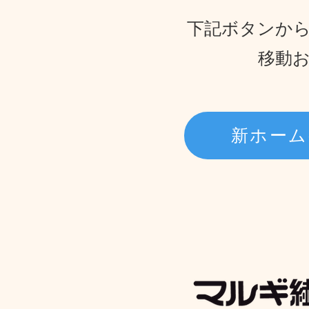
​下記ボタンか
​移動
新ホーム